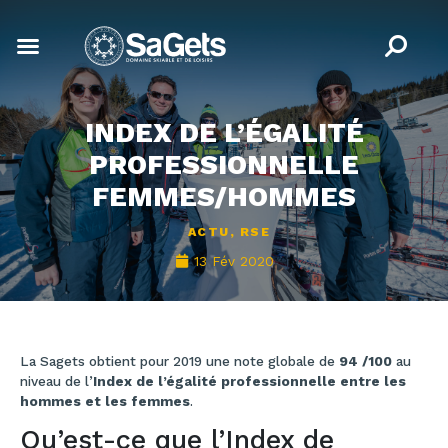
INDEX DE L’ÉGALITÉ
PROFESSIONNELLE
FEMMES/HOMMES
ACTU
,
RSE
13 Fév 2020
La Sagets obtient pour 2019 une note globale de
94 /100
au
niveau de l’
Index de l’égalité professionnelle entre les
hommes et les femmes
.
Qu’est-ce que l’Index de